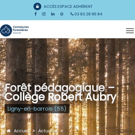
ACCÈS ESPACE ADHÉRENT
03 83 28 95 84
Forêt pédagogique –
Collège Robert Aubry
Ligny-en-barrois (55)
Accueil
Actualité