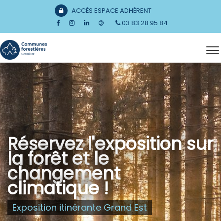
ACCÈS ESPACE ADHÉRENT
03 83 28 95 84
Réservez l'exposition sur
la forêt et le
changement
climatique !
Exposition itinérante Grand Est