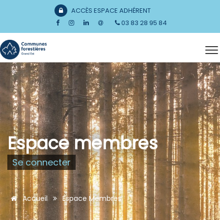
ACCÈS ESPACE ADHÉRENT
03 83 28 95 84
Espace membres
Se connecter
Accueil
Espace Membres